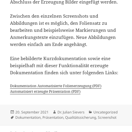
Abschluss der Erzeugung Bilder eingefügt werden.
Zwischen den einzelnen Screenshots und
Abbildungen ist es möglich, den Foliensatz zu
bearbeiten und beispielsweise Markierungen und
Anmerkungstexte einzufügen. Neue Abbildungen
werden einfach am Ende angehängt.
Eine bebilderte Kurzdokumentation sowie eine
beispielhaft mit dieser Funktionalität erzeugte
Dokumentation finden sich unter folgenden Links:
Dokumentation Automatisierte Folienerzeugung (PDF)
Automatisiert erzeugte Präsentation (PDF)
Veröffentlicht
Autor
Kategorien
20. September 2021
Dr. Julian Sievers
Uncategorized
am
Schlagwörter
Dokumentation
,
Präsentation
,
Qualitätssicherung
,
Screenshot