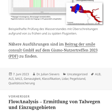
Beispielhafte Prüfung des Wasserstandes mit Überschreitungen
aufgrund von zu frühen und zu späten Flugzeiten.
Nähere Ausführungen sind im
Beitrag der smile
consult GmbH auf dem Gismo-Nutzertreffen 2023
(PDF)
zu finden.
Veröffentlicht
Autor
Kategorien
Schlagwörte
7. Juni 2023
Dr. Julian Sievers
Uncategorized
ALB
,
am
ALS
,
bALS
,
Genauigkeit
,
Klassifikation
,
Lidar
,
Pegelstand
,
Qualitätssicherung
Beitragsnavigation
VORHERIGER
FlowAnalysis – Ermittlung von Talwegen
Vorheriger
und Einzugsgebieten
Beitrag: