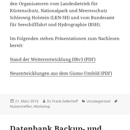
den Organisatoren vom Landesbetrieb für
Küstenschutz, Nationalpark und Meeresschutz
Schleswig Holstein (LKN-SH) und vom Bundesamt
für Seeschifffahrt und Hydrographie (BSH).
Im Fol­gen­den stehen Präsentationen zum Nachlesen
bereit:
Stand der Weiterentwicklung DBv3 (PDF)
Neuentwicklungen aus dem Gismo-Umfeld (PDF)
Veröffentlicht
Autor
Kategorien
Schlag
21. März 2019
Dr. Frank Sellerhoff
Uncategorized
am
Nutzertreffen
,
Workshop
Datenbank Backup- und