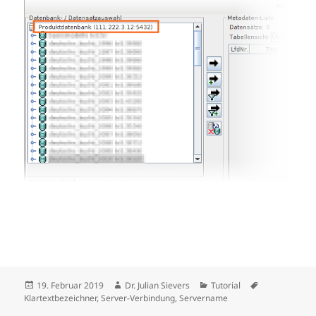
Veröffentlicht
Autor
Kategorien
Schlagwörter
19. Februar 2019
Dr. Julian Sievers
Tutorial
am
Klartextbezeichner
,
Server-Verbindung
,
Servername