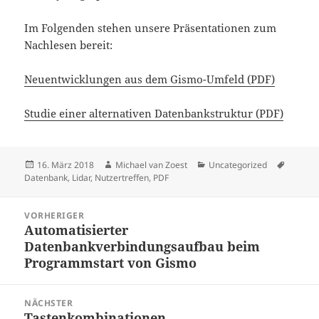
Im Fol­gen­den stehen unsere Präsentationen zum
Nachlesen bereit:
Neuentwicklungen aus dem Gismo-Umfeld (PDF)
Studie einer alternativen Datenbankstruktur (PDF)
Veröffentlicht
Autor
Kategorien
Schlagw
16. März 2018
Michael van Zoest
Uncategorized
am
Datenbank
,
Lidar
,
Nutzertreffen
,
PDF
Beitragsnavigation
VORHERIGER
Automatisierter
Vorheriger
Datenbankverbindungsaufbau beim
Beitrag:
Programmstart von Gismo
NÄCHSTER
Tastenkombinationen
Nächster