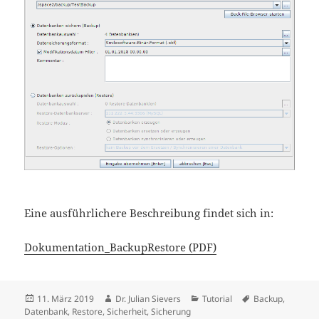
Eine ausführlichere Beschreibung findet sich in:
Dokumentation_BackupRestore (PDF)
Veröffentlicht
Autor
Kategorien
Schlagwörter
11. März 2019
Dr. Julian Sievers
Tutorial
Backup
,
am
Datenbank
,
Restore
,
Sicherheit
,
Sicherung